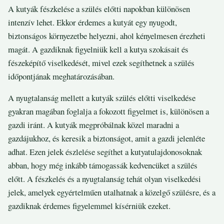
A kutyák fészkelése a szülés előtti napokban különösen
intenzív lehet. Ekkor érdemes a kutyát egy nyugodt,
biztonságos környezetbe helyezni, ahol kényelmesen érezheti
magát. A gazdiknak figyelniük kell a kutya szokásait és
fészeképítő viselkedését, mivel ezek segíthetnek a szülés
időpontjának meghatározásában.
A nyugtalanság mellett a kutyák szülés előtti viselkedése
gyakran magában foglalja a fokozott figyelmet is, különösen a
gazdi iránt. A kutyák megpróbálnak közel maradni a
gazdájukhoz, és keresik a biztonságot, amit a gazdi jelenléte
adhat. Ezen jelek észlelése segíthet a kutyatulajdonosoknak
abban, hogy még inkább támogassák kedvencüket a szülés
előtt. A fészkelés és a nyugtalanság tehát olyan viselkedési
jelek, amelyek egyértelműen utalhatnak a közelgő szülésre, és a
gazdiknak érdemes figyelemmel kísérniük ezeket.