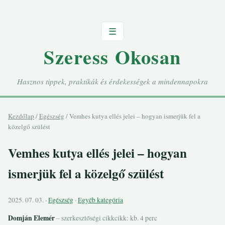
☰
Szeress Okosan
Hasznos tippek, praktikák és érdekességek a mindennapokra
Kezdőlap
/
Egészség
/
Vemhes kutya ellés jelei – hogyan ismerjük fel a
közelgő szülést
Vemhes kutya ellés jelei – hogyan
ismerjük fel a közelgő szülést
2025. 07. 03. ·
Egészség
·
Egyéb kategória
Domján Elemér
– szerkesztőségi cikk
cikk: kb. 4 perc