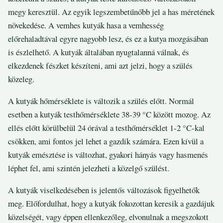
megy keresztül. Az egyik legszembetűnőbb jel a has méretének
növekedése. A vemhes kutyák hasa a vemhesség
előrehaladtával egyre nagyobb lesz, és ez a kutya mozgásában
is észlelhető. A kutyák általában nyugtalanná válnak, és
elkezdenek fészket készíteni, ami azt jelzi, hogy a szülés
közeleg.
A kutyák hőmérséklete is változik a szülés előtt. Normál
esetben a kutyák testhőmérséklete 38-39 °C között mozog. Az
ellés előtt körülbelül 24 órával a testhőmérséklet 1-2 °C-kal
csökken, ami fontos jel lehet a gazdik számára. Ezen kívül a
kutyák emésztése is változhat, gyakori hányás vagy hasmenés
léphet fel, ami szintén jelezheti a közelgő szülést.
A kutyák viselkedésében is jelentős változások figyelhetők
meg. Előfordulhat, hogy a kutyák fokozottan keresik a gazdájuk
közelségét, vagy éppen ellenkezőleg, elvonulnak a megszokott