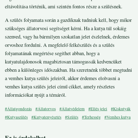
eltávolítása történik, ami szintén fontos része a szülésnek.
A szülés folyamata során a gazdiknak tudniuk kell, hogy mikor
szükséges állatorvosi segítséget kérni. Ha a kutya túl sokáig
szenved, vagy ha bármilyen szokatlan jelet észlelnek, érdemes
orvoshoz fordulni. A megfelelő felkészülés és a szülés
folyamatának megértése segíthet abban, hogy a
kutyatulajdonosok magabiztosan támogassák kedvencüket
ebben a különleges időszakban. Ha szeretnénk többet megtudni
a vemhes kutya szülés jeleiről, akkor érdemes elolvasni a
vemhes kutya szülés jelei című cikket, amely részletes
információkat nyújt a témáról.
#Állatgondozás
#Állatorvos
#Állatvédelem
#Ellés jelei
#Kiskutyák
#Kutyaszülés
#Kutyatenyésztés
#Szülés
#Terhesség
#Vemhes kutya
Ez is érdekelhet