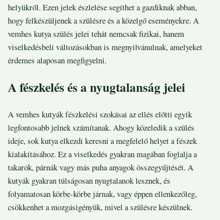
helyükről. Ezen jelek észlelése segíthet a gazdiknak abban,
hogy felkészüljenek a szülésre és a közelgő eseményekre. A
vemhes kutya szülés jelei tehát nemcsak fizikai, hanem
viselkedésbeli változásokban is megnyilvánulnak, amelyeket
érdemes alaposan megfigyelni.
A fészkelés és a nyugtalanság jelei
A vemhes kutyák fészkelési szokásai az ellés előtti egyik
legfontosabb jelnek számítanak. Ahogy közeledik a szülés
ideje, sok kutya elkezdi keresni a megfelelő helyet a fészek
kialakításához. Ez a viselkedés gyakran magában foglalja a
takarók, párnák vagy más puha anyagok összegyűjtését. A
kutyák gyakran túlságosan nyugtalanok lesznek, és
folyamatosan körbe-körbe járnak, vagy éppen ellenkezőleg,
csökkenhet a mozgásigényük, mivel a szülésre készülnek.