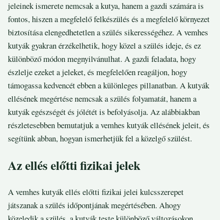
jeleinek ismerete nemcsak a kutya, hanem a gazdi számára is
fontos, hiszen a megfelelő felkészülés és a megfelelő környezet
biztosítása elengedhetetlen a szülés sikerességéhez. A vemhes
kutyák gyakran érzékelhetik, hogy közel a szülés ideje, és ez
különböző módon megnyilvánulhat. A gazdi feladata, hogy
észlelje ezeket a jeleket, és megfelelően reagáljon, hogy
támogassa kedvencét ebben a különleges pillanatban. A kutyák
ellésének megértése nemcsak a szülés folyamatát, hanem a
kutyák egészségét és jólétét is befolyásolja. Az alábbiakban
részletesebben bemutatjuk a vemhes kutyák ellésének jeleit, és
segítünk abban, hogyan ismerhetjük fel a közelgő szülést.
Az ellés előtti fizikai jelek
A vemhes kutyák ellés előtti fizikai jelei kulcsszerepet
játszanak a szülés időpontjának megértésében. Ahogy
közeledik a szülés, a kutyák teste különböző változásokon