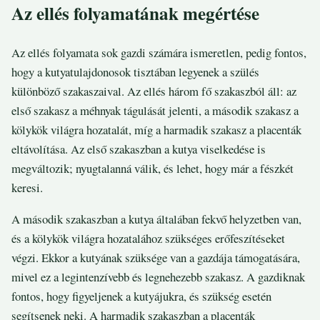
Az ellés folyamatának megértése
Az ellés folyamata sok gazdi számára ismeretlen, pedig fontos,
hogy a kutyatulajdonosok tisztában legyenek a szülés
különböző szakaszaival. Az ellés három fő szakaszból áll: az
első szakasz a méhnyak tágulását jelenti, a második szakasz a
kölykök világra hozatalát, míg a harmadik szakasz a placenták
eltávolítása. Az első szakaszban a kutya viselkedése is
megváltozik; nyugtalanná válik, és lehet, hogy már a fészkét
keresi.
A második szakaszban a kutya általában fekvő helyzetben van,
és a kölykök világra hozatalához szükséges erőfeszítéseket
végzi. Ekkor a kutyának szüksége van a gazdája támogatására,
mivel ez a legintenzívebb és legnehezebb szakasz. A gazdiknak
fontos, hogy figyeljenek a kutyájukra, és szükség esetén
segítsenek neki. A harmadik szakaszban a placenták