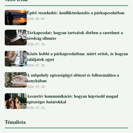
Építő veszekedés: konfliktuskezelés a párkapcsolatban
2026. 08. 04.
Távkapcsolat: hogyan tartsátok életben a szerelmet a
távolság ellenére
2026. 07. 30.
Közös hobbi a párkapcsolatban: miért erősít, és hogyan
találjatok egyet
2026. 07. 28.
A zabpehely egészségügyi előnyei és felhasználása a
konyhában
2026. 07. 28.
Asszertív kommunikáció: hogyan képviseld magad
egészséges határokkal
2026. 07. 24.
Témalista