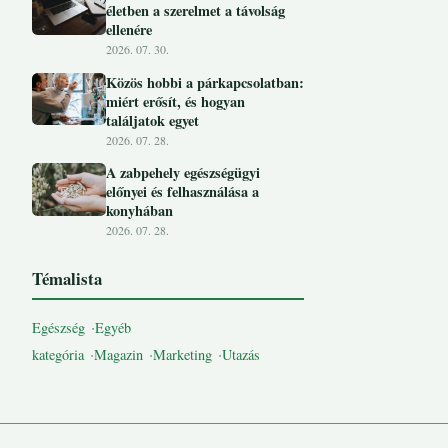
életben a szerelmet a távolság
ellenére
2026. 07. 30.
Közös hobbi a párkapcsolatban:
miért erősít, és hogyan
találjatok egyet
2026. 07. 28.
A zabpehely egészségügyi
előnyei és felhasználása a
konyhában
2026. 07. 28.
Témalista
Egészség
Egyéb
kategória
Magazin
Marketing
Utazás