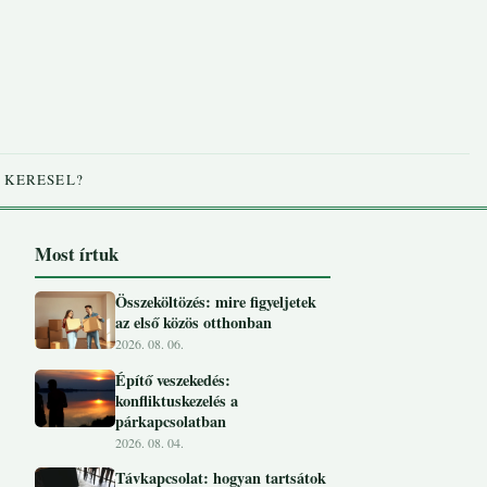
 KERESEL?
Most írtuk
Összeköltözés: mire figyeljetek
az első közös otthonban
2026. 08. 06.
Építő veszekedés:
konfliktuskezelés a
párkapcsolatban
2026. 08. 04.
Távkapcsolat: hogyan tartsátok