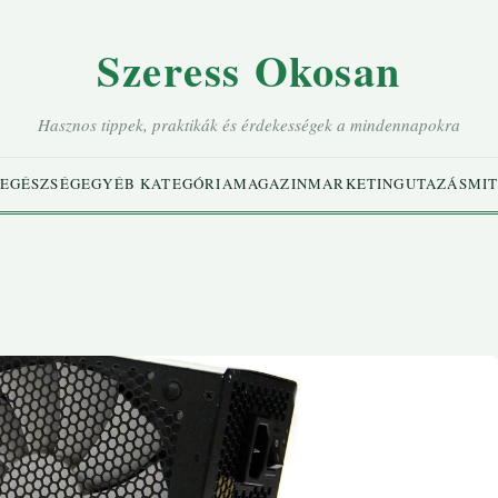
Szeress Okosan
Hasznos tippek, praktikák és érdekességek a mindennapokra
EGÉSZSÉG
EGYÉB KATEGÓRIA
MAGAZIN
MARKETING
UTAZÁS
MIT