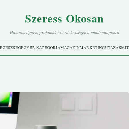
Szeress Okosan
Hasznos tippek, praktikák és érdekességek a mindennapokra
EGÉSZSÉG
EGYÉB KATEGÓRIA
MAGAZIN
MARKETING
UTAZÁS
MIT