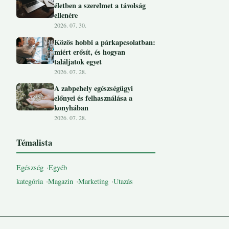
életben a szerelmet a távolság
ellenére
2026. 07. 30.
Közös hobbi a párkapcsolatban:
miért erősít, és hogyan
találjatok egyet
2026. 07. 28.
A zabpehely egészségügyi
előnyei és felhasználása a
konyhában
2026. 07. 28.
Témalista
Egészség
Egyéb
kategória
Magazin
Marketing
Utazás