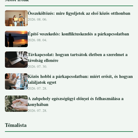
Összeköltözés: mire figyeljetek az első közös otthonban
2026. 08. 06.
Építő veszekedés: konfliktuskezelés a párkapcsolatban
2026. 08. 04.
Távkapcsolat: hogyan tartsátok életben a szerelmet a
távolság ellenére
2026. 07. 30.
Közös hobbi a párkapcsolatban: miért erősít, és hogyan
találjatok egyet
2026. 07. 28.
A zabpehely egészségügyi előnyei és felhasználása a
konyhában
2026. 07. 28.
Témalista