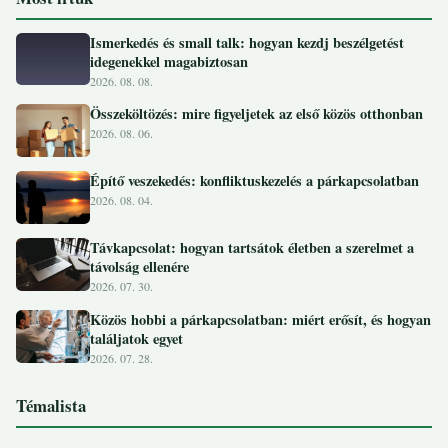
Ismerkedés és small talk: hogyan kezdj beszélgetést
idegenekkel magabiztosan
2026. 08. 08.
Összeköltözés: mire figyeljetek az első közös otthonban
2026. 08. 06.
Építő veszekedés: konfliktuskezelés a párkapcsolatban
2026. 08. 04.
Távkapcsolat: hogyan tartsátok életben a szerelmet a
távolság ellenére
2026. 07. 30.
Közös hobbi a párkapcsolatban: miért erősít, és hogyan
találjatok egyet
2026. 07. 28.
Témalista