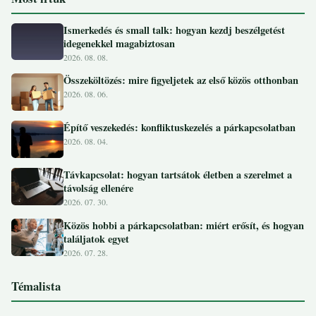
Ismerkedés és small talk: hogyan kezdj beszélgetést
idegenekkel magabiztosan
2026. 08. 08.
Összeköltözés: mire figyeljetek az első közös otthonban
2026. 08. 06.
Építő veszekedés: konfliktuskezelés a párkapcsolatban
2026. 08. 04.
Távkapcsolat: hogyan tartsátok életben a szerelmet a
távolság ellenére
2026. 07. 30.
Közös hobbi a párkapcsolatban: miért erősít, és hogyan
találjatok egyet
2026. 07. 28.
Témalista