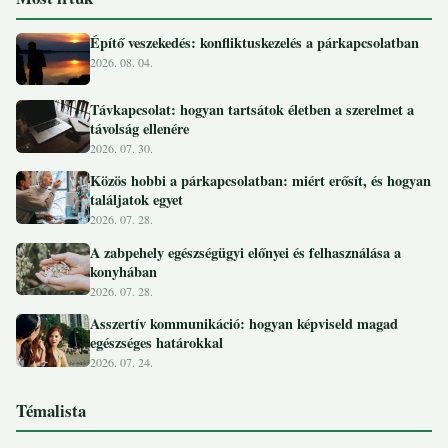
Építő veszekedés: konfliktuskezelés a párkapcsolatban
2026. 08. 04.
Távkapcsolat: hogyan tartsátok életben a szerelmet a
távolság ellenére
2026. 07. 30.
Közös hobbi a párkapcsolatban: miért erősít, és hogyan
találjatok egyet
2026. 07. 28.
A zabpehely egészségügyi előnyei és felhasználása a
konyhában
2026. 07. 28.
Asszertív kommunikáció: hogyan képviseld magad
egészséges határokkal
2026. 07. 24.
Témalista