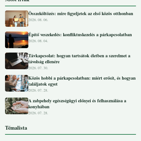
Összeköltözés: mire figyeljetek az első közös otthonban
2026. 08. 06.
Építő veszekedés: konfliktuskezelés a párkapcsolatban
2026. 08. 04.
Távkapcsolat: hogyan tartsátok életben a szerelmet a
távolság ellenére
2026. 07. 30.
Közös hobbi a párkapcsolatban: miért erősít, és hogyan
találjatok egyet
2026. 07. 28.
A zabpehely egészségügyi előnyei és felhasználása a
konyhában
2026. 07. 28.
Témalista