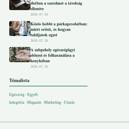
életben a szerelmet a távolság
ellenére
2026. 07. 30.
Közös hobbi a párkapcsolatban:
miért erősít, és hogyan
találjatok egyet
2026. 07. 28.
A zabpehely egészségügyi
előnyei és felhasználása a
konyhában
2026. 07. 28.
Témalista
Egészség
Egyéb
kategória
Magazin
Marketing
Utazás