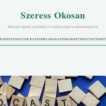
Szeress Okosan
Hasznos tippek, praktikák és érdekességek a mindennapokra
EGÉSZSÉG
EGYÉB KATEGÓRIA
MAGAZIN
MARKETING
UTAZÁS
MIT