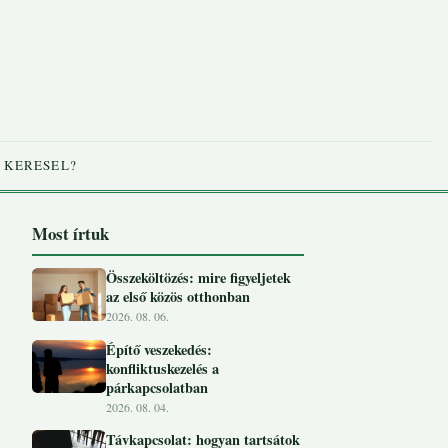
 KERESEL?
Most írtuk
Összeköltözés: mire figyeljetek
az első közös otthonban
2026. 08. 06.
Építő veszekedés:
konfliktuskezelés a
párkapcsolatban
2026. 08. 04.
Távkapcsolat: hogyan tartsátok