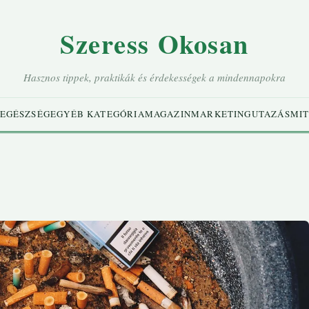
Szeress Okosan
Hasznos tippek, praktikák és érdekességek a mindennapokra
EGÉSZSÉG
EGYÉB KATEGÓRIA
MAGAZIN
MARKETING
UTAZÁS
MIT