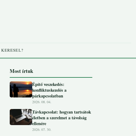
 KERESEL?
Most írtuk
Építő veszekedés:
konfliktuskezelés a
párkapcsolatban
2026. 08. 04.
Távkapcsolat: hogyan tartsátok
életben a szerelmet a távolság
ellenére
2026. 07. 30.