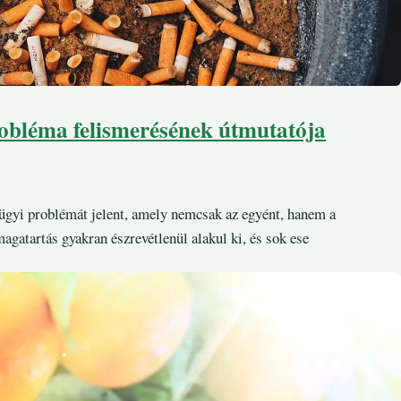
probléma felismerésének útmutatója
ügyi problémát jelent, amely nemcsak az egyént, hanem a
magatartás gyakran észrevétlenül alakul ki, és sok ese