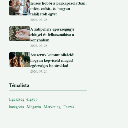
Közös hobbi a párkapcsolatban:
miért erősít, és hogyan
találjatok egyet
2026. 07. 28.
A zabpehely egészségügyi
előnyei és felhasználása a
konyhában
2026. 07. 28.
Asszertív kommunikáció:
hogyan képviseld magad
egészséges határokkal
2026. 07. 24.
Témalista
Egészség
Egyéb
kategória
Magazin
Marketing
Utazás