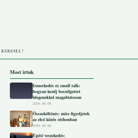
 KERESEL?
Most írtuk
Ismerkedés és small talk:
hogyan kezdj beszélgetést
idegenekkel magabiztosan
2026. 08. 08.
Összeköltözés: mire figyeljetek
az első közös otthonban
2026. 08. 06.
Építő veszekedés: