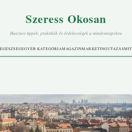
Szeress Okosan
Hasznos tippek, praktikák és érdekességek a mindennapokra
EGÉSZSÉG
EGYÉB KATEGÓRIA
MAGAZIN
MARKETING
UTAZÁS
MIT