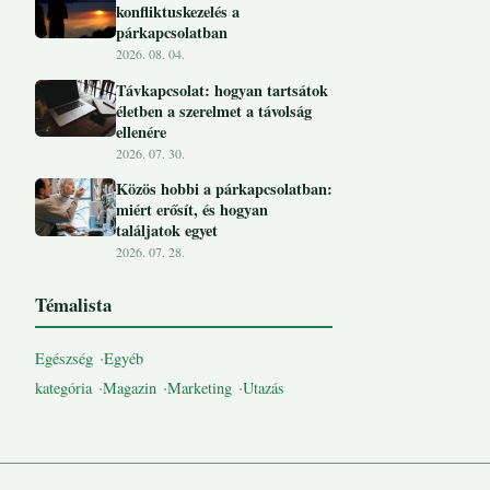
konfliktuskezelés a
párkapcsolatban
2026. 08. 04.
Távkapcsolat: hogyan tartsátok
életben a szerelmet a távolság
ellenére
2026. 07. 30.
Közös hobbi a párkapcsolatban:
miért erősít, és hogyan
találjatok egyet
2026. 07. 28.
Témalista
Egészség
Egyéb
kategória
Magazin
Marketing
Utazás