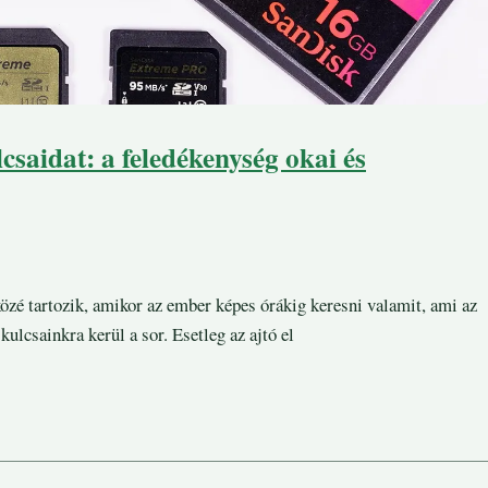
csaidat: a feledékenység okai és
zé tartozik, amikor az ember képes órákig keresni valamit, ami az
kulcsainkra kerül a sor. Esetleg az ajtó el