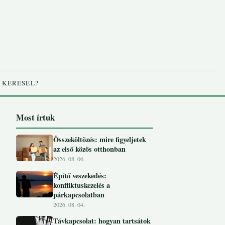
 KERESEL?
Most írtuk
Összeköltözés: mire figyeljetek
az első közös otthonban
2026. 08. 06.
Építő veszekedés:
konfliktuskezelés a
párkapcsolatban
2026. 08. 04.
Távkapcsolat: hogyan tartsátok