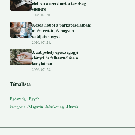
életben a szerelmet a távolság
ellenére
2026. 07. 30.
Közös hobbi a párkapcsolatban:
miért erősít, és hogyan
találjatok egyet
2026. 07. 28.
A zabpehely egészségügyi
előnyei és felhasználása a
konyhában
2026. 07. 28.
Témalista
Egészség
Egyéb
kategória
Magazin
Marketing
Utazás