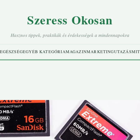
Szeress Okosan
Hasznos tippek, praktikák és érdekességek a mindennapokra
EGÉSZSÉG
EGYÉB KATEGÓRIA
MAGAZIN
MARKETING
UTAZÁS
MIT