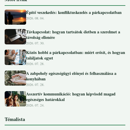
Építő veszekedés: konfliktuskezelés a párkapcsolatban
2026. 08. 04.
Távkapcsolat: hogyan tartsátok életben a szerelmet a
távolság ellenére
2026. 07. 30.
Közös hobbi a párkapcsolatban: miért erősít, és hogyan
találjatok egyet
2026. 07. 28.
A zabpehely egészségügyi előnyei és felhasználása a
konyhában
2026. 07. 28.
Asszertív kommunikáció: hogyan képviseld magad
egészséges határokkal
2026. 07. 24.
Témalista