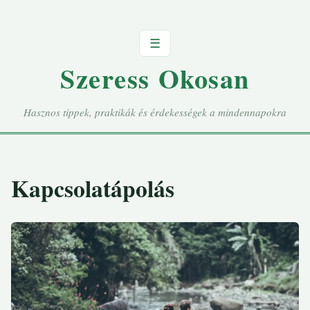
☰
Szeress Okosan
Hasznos tippek, praktikák és érdekességek a mindennapokra
Kapcsolatápolás