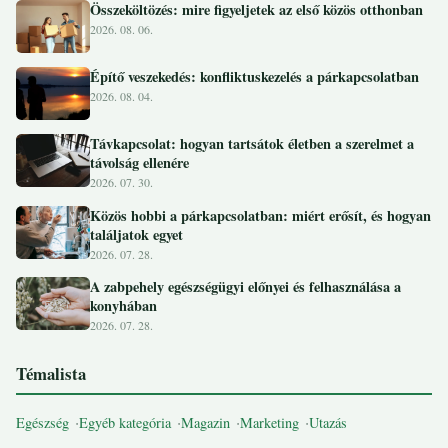
Összeköltözés: mire figyeljetek az első közös otthonban
2026. 08. 06.
Építő veszekedés: konfliktuskezelés a párkapcsolatban
2026. 08. 04.
Távkapcsolat: hogyan tartsátok életben a szerelmet a
távolság ellenére
2026. 07. 30.
Közös hobbi a párkapcsolatban: miért erősít, és hogyan
találjatok egyet
2026. 07. 28.
A zabpehely egészségügyi előnyei és felhasználása a
konyhában
2026. 07. 28.
Témalista
Egészség
Egyéb kategória
Magazin
Marketing
Utazás