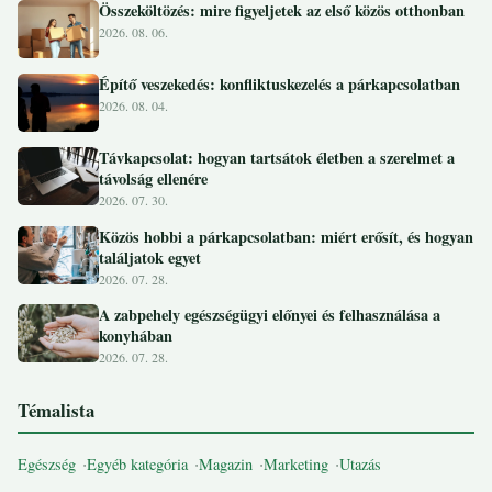
Összeköltözés: mire figyeljetek az első közös otthonban
2026. 08. 06.
Építő veszekedés: konfliktuskezelés a párkapcsolatban
2026. 08. 04.
Távkapcsolat: hogyan tartsátok életben a szerelmet a
távolság ellenére
2026. 07. 30.
Közös hobbi a párkapcsolatban: miért erősít, és hogyan
találjatok egyet
2026. 07. 28.
A zabpehely egészségügyi előnyei és felhasználása a
konyhában
2026. 07. 28.
Témalista
Egészség
Egyéb kategória
Magazin
Marketing
Utazás