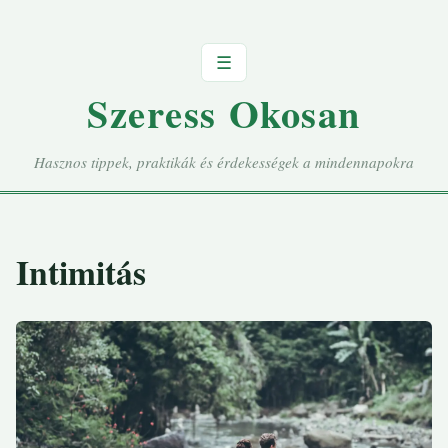
☰
Szeress Okosan
Hasznos tippek, praktikák és érdekességek a mindennapokra
Intimitás