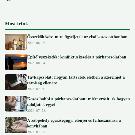
Most írtuk
Összeköltözés: mire figyeljetek az első közös otthonban
2026. 08. 06.
Építő veszekedés: konfliktuskezelés a párkapcsolatban
2026. 08. 04.
Távkapcsolat: hogyan tartsátok életben a szerelmet a
távolság ellenére
2026. 07. 30.
Közös hobbi a párkapcsolatban: miért erősít, és hogyan
találjatok egyet
2026. 07. 28.
A zabpehely egészségügyi előnyei és felhasználása a
konyhában
2026. 07. 28.