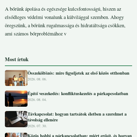
A bőrünk ápolása és egészsége kulcsfontosságú, hiszen az
elsődleges védelmi vonalunk a külvilággal szemben. Ahogy
öregszünk, a bőrünk rugalmassága és hidratáltsága csökken,
ami számos bőrproblémához v
Most írtuk
Összeköltözés: mire figyeljetek az első közös otthonban
2026. 08. 06.
Építő veszekedés: konfliktuskezelés a párkapcsolatban
2026. 08. 04.
Távkapcsolat: hogyan tartsátok életben a szerelmet a
távolság ellenére
2026. 07. 30.
Közös hobbi a párkapcsolatban: miért erősít, és hogyan