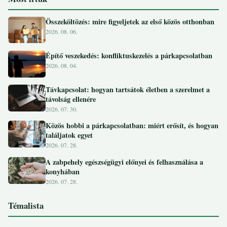
Összeköltözés: mire figyeljetek az első közös otthonban
2026. 08. 06.
Építő veszekedés: konfliktuskezelés a párkapcsolatban
2026. 08. 04.
Távkapcsolat: hogyan tartsátok életben a szerelmet a
távolság ellenére
2026. 07. 30.
Közös hobbi a párkapcsolatban: miért erősít, és hogyan
találjatok egyet
2026. 07. 28.
A zabpehely egészségügyi előnyei és felhasználása a
konyhában
2026. 07. 28.
Témalista