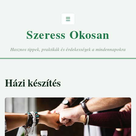
☰
Szeress Okosan
Hasznos tippek, praktikák és érdekességek a mindennapokra
Házi készítés