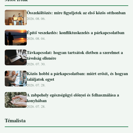
Összeköltözés: mire figyeljetek az első közös otthonban
2026. 08. 06.
Építő veszekedés: konfliktuskezelés a párkapcsolatban
2026. 08. 04.
Távkapcsolat: hogyan tartsátok életben a szerelmet a
távolság ellenére
2026. 07. 30.
Közös hobbi a párkapcsolatban: miért erősít, és hogyan
találjatok egyet
2026. 07. 28.
A zabpehely egészségügyi előnyei és felhasználása a
konyhában
2026. 07. 28.
Témalista