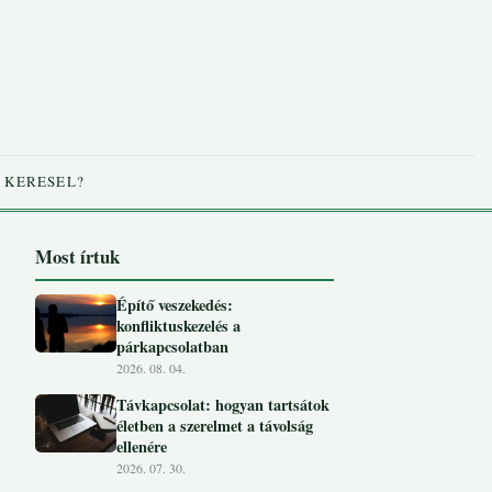
 KERESEL?
Most írtuk
Építő veszekedés:
konfliktuskezelés a
párkapcsolatban
2026. 08. 04.
Távkapcsolat: hogyan tartsátok
életben a szerelmet a távolság
ellenére
2026. 07. 30.