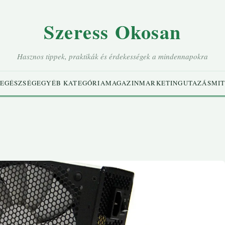
Szeress Okosan
Hasznos tippek, praktikák és érdekességek a mindennapokra
EGÉSZSÉG
EGYÉB KATEGÓRIA
MAGAZIN
MARKETING
UTAZÁS
MIT