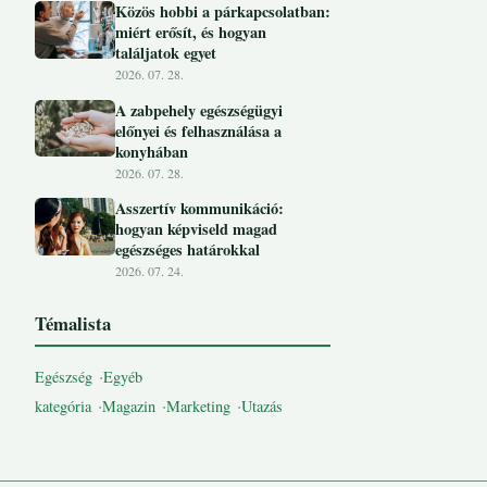
Közös hobbi a párkapcsolatban:
miért erősít, és hogyan
találjatok egyet
2026. 07. 28.
A zabpehely egészségügyi
előnyei és felhasználása a
konyhában
2026. 07. 28.
Asszertív kommunikáció:
hogyan képviseld magad
egészséges határokkal
2026. 07. 24.
Témalista
Egészség
Egyéb
kategória
Magazin
Marketing
Utazás