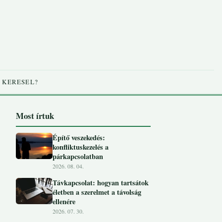
 KERESEL?
Most írtuk
Építő veszekedés:
konfliktuskezelés a
párkapcsolatban
2026. 08. 04.
Távkapcsolat: hogyan tartsátok
életben a szerelmet a távolság
ellenére
2026. 07. 30.