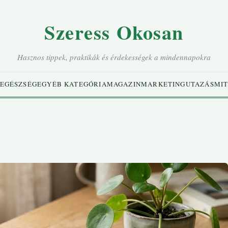
Szeress Okosan
Hasznos tippek, praktikák és érdekességek a mindennapokra
EGÉSZSÉG
EGYÉB KATEGÓRIA
MAGAZIN
MARKETING
UTAZÁS
MIT