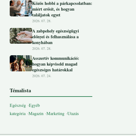
Közös hobbi a párkapcsolatban:
miért erősít, és hogyan
találjatok egyet
2026. 07. 28.
A zabpehely egészségügyi
előnyei és felhasználása a
konyhában
2026. 07. 28.
Asszertív kommunikáció:
hogyan képviseld magad
egészséges határokkal
2026. 07. 24.
Témalista
Egészség
Egyéb
kategória
Magazin
Marketing
Utazás