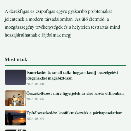
A derékfájás és csípőfájás egyre gyakoribb problémákat
jelentenek a modern társadalomban. Az ülő életmód, a
mozgásszegény tevékenységek és a helytelen testtartás mind
hozzájárulhatnak e fájdalmak megj
Most írtuk
Ismerkedés és small talk: hogyan kezdj beszélgetést
idegenekkel magabiztosan
2026. 08. 08.
Összeköltözés: mire figyeljetek az első közös otthonban
2026. 08. 06.
Építő veszekedés: konfliktuskezelés a párkapcsolatban
2026. 08. 04.