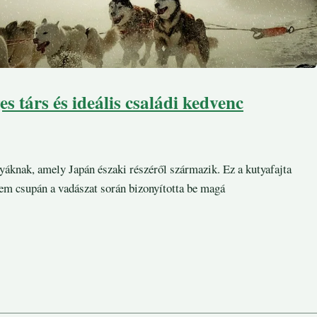
 társ és ideális családi kedvenc
yáknak, amely Japán északi részéről származik. Ez a kutyafajta
nem csupán a vadászat során bizonyította be magá