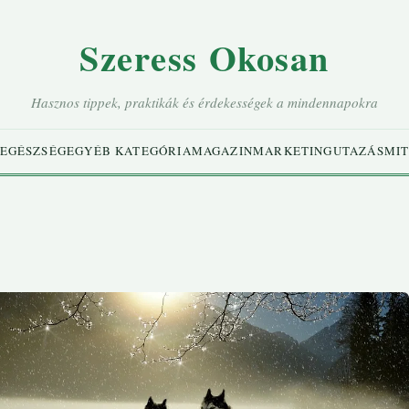
Szeress Okosan
Hasznos tippek, praktikák és érdekességek a mindennapokra
EGÉSZSÉG
EGYÉB KATEGÓRIA
MAGAZIN
MARKETING
UTAZÁS
MIT