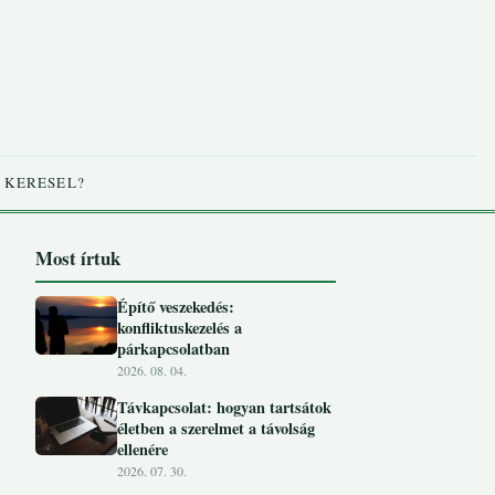
 KERESEL?
Most írtuk
Építő veszekedés:
konfliktuskezelés a
párkapcsolatban
2026. 08. 04.
Távkapcsolat: hogyan tartsátok
életben a szerelmet a távolság
ellenére
2026. 07. 30.