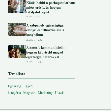
Közös hobbi a párkapcsolatban:
miért erősít, és hogyan
találjatok egyet
2026. 07. 28.
A zabpehely egészségügyi
előnyei és felhasználása a
konyhában
2026. 07. 28.
Asszertív kommunikáció:
hogyan képviseld magad
egészséges határokkal
2026. 07. 24.
Témalista
Egészség
Egyéb
kategória
Magazin
Marketing
Utazás