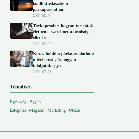
konfliktuskezelés a
párkapcsolatban
2026. 08. 04.
Távkapcsolat: hogyan tartsátok
életben a szerelmet a távolság
ellenére
2026. 07. 30.
Közös hobbi a párkapcsolatban:
miért erősít, és hogyan
találjatok egyet
2026. 07. 28.
Témalista
Egészség
Egyéb
kategória
Magazin
Marketing
Utazás