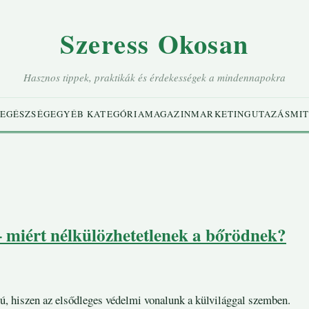
Szeress Okosan
Hasznos tippek, praktikák és érdekességek a mindennapokra
EGÉSZSÉG
EGYÉB KATEGÓRIA
MAGAZIN
MARKETING
UTAZÁS
MIT
 miért nélkülözhetetlenek a bőrödnek?
ú, hiszen az elsődleges védelmi vonalunk a külvilággal szemben.