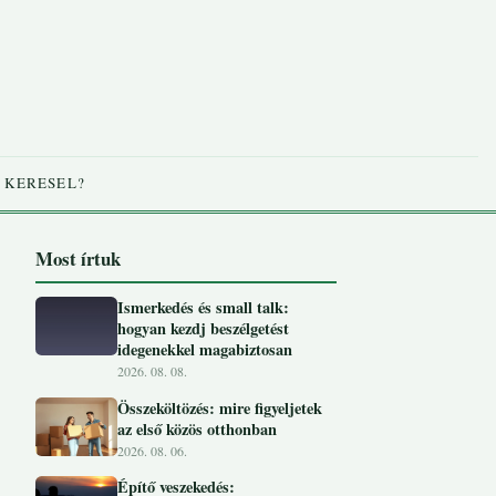
 KERESEL?
Most írtuk
Ismerkedés és small talk:
hogyan kezdj beszélgetést
idegenekkel magabiztosan
2026. 08. 08.
Összeköltözés: mire figyeljetek
az első közös otthonban
2026. 08. 06.
Építő veszekedés: