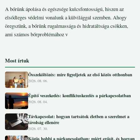
A bőrünk ápolása és egészsége kulcsfontosságú, hiszen az
elsődleges védelmi vonalunk a külvilággal szemben. Ahogy
öregszünk, a bőrünk rugalmassága és hidratáltsága csökken,
ami számos bőrproblémához v
Most írtuk
Összeköltözés: mire figyeljetek az első közös otthonban
2026. 08. 06.
Építő veszekedés: konfliktuskezelés a párkapcsolatban
2026. 08. 04.
Távkapcsolat: hogyan tartsátok életben a szerelmet a
távolság ellenére
2026. 07. 30.
Közös hobbi a párkapcsolatban: miért erősít, és hogyan