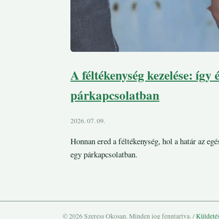
A féltékenység kezelése: így 
párkapcsolatban
2026. 07. 09.
Honnan ered a féltékenység, hol a határ az eg
egy párkapcsolatban.
© 2026 Szeress Okosan. Minden jog fenntartva.
/
Küldeté