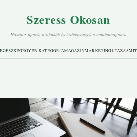
Szeress Okosan
Hasznos tippek, praktikák és érdekességek a mindennapokra
EGÉSZSÉG
EGYÉB KATEGÓRIA
MAGAZIN
MARKETING
UTAZÁS
MIT