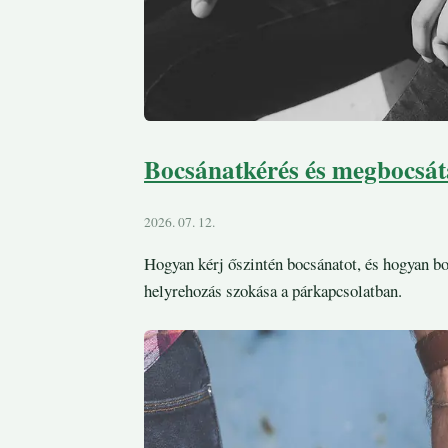
Bocsánatkérés és megbocsát
2026. 07. 12.
Hogyan kérj őszintén bocsánatot, és hogyan b
helyrehozás szokása a párkapcsolatban.