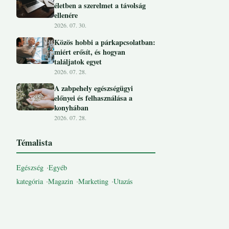
életben a szerelmet a távolság
ellenére
2026. 07. 30.
Közös hobbi a párkapcsolatban:
miért erősít, és hogyan
találjatok egyet
2026. 07. 28.
A zabpehely egészségügyi
előnyei és felhasználása a
konyhában
2026. 07. 28.
Témalista
Egészség
Egyéb
kategória
Magazin
Marketing
Utazás