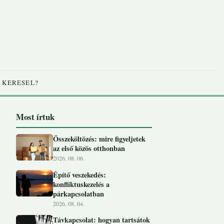
 KERESEL?
Most írtuk
Összeköltözés: mire figyeljetek
az első közös otthonban
2026. 08. 06.
Építő veszekedés:
konfliktuskezelés a
párkapcsolatban
2026. 08. 04.
Távkapcsolat: hogyan tartsátok