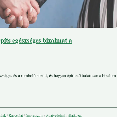
építs egészséges bizalmat a
észséges és a romboló között, és hogyan építhető tudatosan a bizalom
sünk
/
Kapcsolat
/
Impresszum
/
Adatvédelmi nyilatkozat