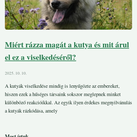
Miért rázza magát a kutya és mit árul
el ez a viselkedéséről?
2025. 10. 10.
A kutyák viselkedése mindig is lenyűgözte az embereket,
hiszen ezek a hűséges társaink sokszor meglepnek minket
különböző reakcióikkal. Az egyik ilyen érdekes megnyilvánulás
a kutyák rázkódása, amely
Most írtuk