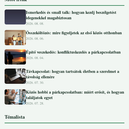
Ismerkedés és small talk: hogyan kezdj beszélgetést
idegenekkel magabiztosan
2026. 08. 08.
Összeköltözés: mire figyeljetek az első közös otthonban
2026. 08. 06.
Építő veszekedés: konfliktuskezelés a párkapcsolatban
2026. 08. 04.
Távkapcsolat: hogyan tartsátok életben a szerelmet a
távolság ellenére
2026. 07. 30.
Közös hobbi a párkapcsolatban: miért erősít, és hogyan
találjatok egyet
2026. 07. 28.
Témalista