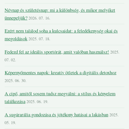
Névnap és születésnap: mi a különbség, és mikor melyiket
ünnepeljük?
2026. 07. 16.
Ezért nem találod soha a kulcsaidat: a feledékenység okai és
megoldások
2025. 07. 18.
Fedezd fel az ideális sportórát, amit valóban használsz!
2025.
07. 02.
Képernyőmentes napok: kreatív ötletek a digitális detoxhoz
2025. 06. 30.
A cipő, amitől sosem tudsz megválni: a stílus és kényelem
találkozása
2025. 06. 19.
A sugárarália gondozása és jótékony hatásai a lakásban
2025.
05. 19.