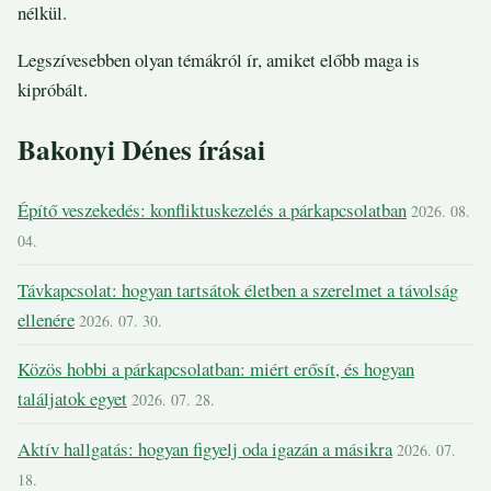
nélkül.
Legszívesebben olyan témákról ír, amiket előbb maga is
kipróbált.
Bakonyi Dénes írásai
Építő veszekedés: konfliktuskezelés a párkapcsolatban
2026. 08.
04.
Távkapcsolat: hogyan tartsátok életben a szerelmet a távolság
ellenére
2026. 07. 30.
Közös hobbi a párkapcsolatban: miért erősít, és hogyan
találjatok egyet
2026. 07. 28.
Aktív hallgatás: hogyan figyelj oda igazán a másikra
2026. 07.
18.