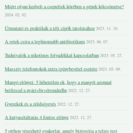
Miért olyan kedvelt a csepeliek körében a gépek kölcsönzése?
2024. 02. 02.
Útmutató és praktikák a téli cipők tárolásához
2023. 11. 10.
A retek csíra a legfinomabb antibiotikum
2023. 06. 07.
Tudnivalók a nikotinos folyadékkal kapcsolatban
2023. 05. 27.
Masszív telefontokok extra igénybevétel esetére
2023. 05. 09.
Mangó előnyei: 5 hihetetlen ok, hogy a mangót azonnal
beilleszd a nyári<br>étrendedbe
2022. 12. 27.
Gyerekek és a zöldségevés
2022. 12. 27.
A kutyasétáltatás 4 fontos előnye
2022. 12. 27.
5 otthon végezhető gyakorlat, amely biztosítja a teljes test