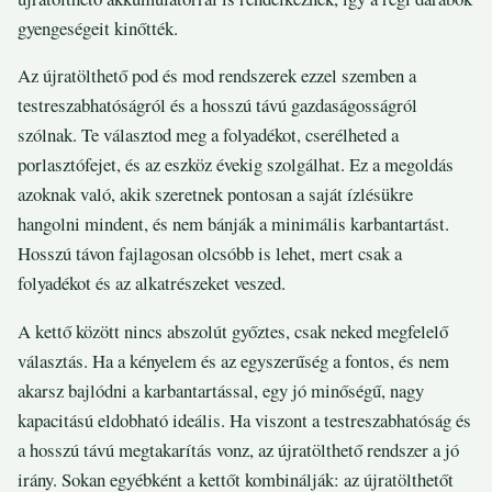
gyengeségeit kinőtték.
Az újratölthető pod és mod rendszerek ezzel szemben a
testreszabhatóságról és a hosszú távú gazdaságosságról
szólnak. Te választod meg a folyadékot, cserélheted a
porlasztófejet, és az eszköz évekig szolgálhat. Ez a megoldás
azoknak való, akik szeretnek pontosan a saját ízlésükre
hangolni mindent, és nem bánják a minimális karbantartást.
Hosszú távon fajlagosan olcsóbb is lehet, mert csak a
folyadékot és az alkatrészeket veszed.
A kettő között nincs abszolút győztes, csak neked megfelelő
választás. Ha a kényelem és az egyszerűség a fontos, és nem
akarsz bajlódni a karbantartással, egy jó minőségű, nagy
kapacitású eldobható ideális. Ha viszont a testreszabhatóság és
a hosszú távú megtakarítás vonz, az újratölthető rendszer a jó
irány. Sokan egyébként a kettőt kombinálják: az újratölthetőt