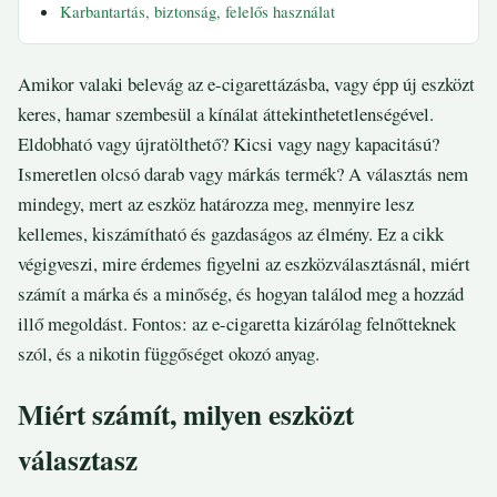
Karbantartás, biztonság, felelős használat
Amikor valaki belevág az e-cigarettázásba, vagy épp új eszközt
keres, hamar szembesül a kínálat áttekinthetetlenségével.
Eldobható vagy újratölthető? Kicsi vagy nagy kapacitású?
Ismeretlen olcsó darab vagy márkás termék? A választás nem
mindegy, mert az eszköz határozza meg, mennyire lesz
kellemes, kiszámítható és gazdaságos az élmény. Ez a cikk
végigveszi, mire érdemes figyelni az eszközválasztásnál, miért
számít a márka és a minőség, és hogyan találod meg a hozzád
illő megoldást. Fontos: az e-cigaretta kizárólag felnőtteknek
szól, és a nikotin függőséget okozó anyag.
Miért számít, milyen eszközt
választasz