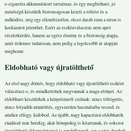
e-cigaretta akkumulátort tartalmaz, és egy megbízható, jó
minőségű készülék biztonságosan kezeli a töltést és a
működést, míg egy ellenőrizetlen, olcsó darab ezen a téren is
kockázatot jelenthet. Ezért az eszközválasztás nem apró
részletkérdés, hanem az egész élmény és a biztonság alapja,
amit érdemes tudatosan, nem pedig a legolcsóbb ár alapján
meghozni.
Eldobható vagy újratölthető
Az első nagy döntés, hogy eldobható vagy újratölthető eszközt
választasz-e, és mindkettőnek megvannak a maga előnyei. Az
eldobható készülékek a kényelemről szólnak: nincs töltögetés,
nincs folyadék-utántöltés, egyszerűen használatba veszed, és
amikor elfogy, kidobod. Az újabb, nagy kapacitású eldobhatók
ráadásul már hetekig, akár hónapokig is kitartanak, és sokszor
újratölthető akkumulátorral is rendelkeznek, így a régi darabok