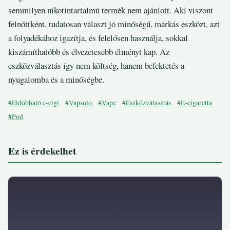
semmilyen nikotintartalmú termék nem ajánlott. Aki viszont
felnőttként, tudatosan választ jó minőségű, márkás eszközt, azt
a folyadékához igazítja, és felelősen használja, sokkal
kiszámíthatóbb és élvezetesebb élményt kap. Az
eszközválasztás így nem költség, hanem befektetés a
nyugalomba és a minőségbe.
#Eldobható e-cigi
#Vapsolo
#Vape
#Eszközválasztás
#E-cigaretta
#Pod
Ez is érdekelhet