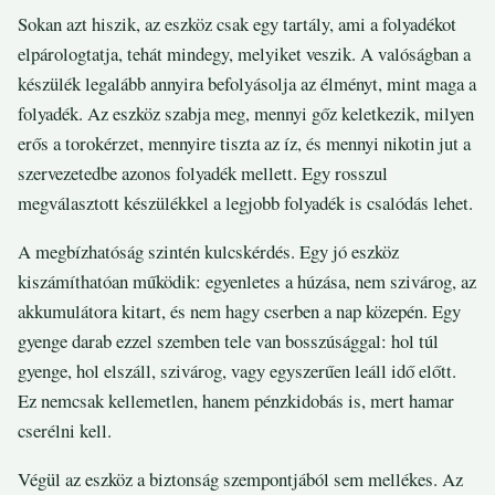
Sokan azt hiszik, az eszköz csak egy tartály, ami a folyadékot
elpárologtatja, tehát mindegy, melyiket veszik. A valóságban a
készülék legalább annyira befolyásolja az élményt, mint maga a
folyadék. Az eszköz szabja meg, mennyi gőz keletkezik, milyen
erős a torokérzet, mennyire tiszta az íz, és mennyi nikotin jut a
szervezetedbe azonos folyadék mellett. Egy rosszul
megválasztott készülékkel a legjobb folyadék is csalódás lehet.
A megbízhatóság szintén kulcskérdés. Egy jó eszköz
kiszámíthatóan működik: egyenletes a húzása, nem szivárog, az
akkumulátora kitart, és nem hagy cserben a nap közepén. Egy
gyenge darab ezzel szemben tele van bosszúsággal: hol túl
gyenge, hol elszáll, szivárog, vagy egyszerűen leáll idő előtt.
Ez nemcsak kellemetlen, hanem pénzkidobás is, mert hamar
cserélni kell.
Végül az eszköz a biztonság szempontjából sem mellékes. Az