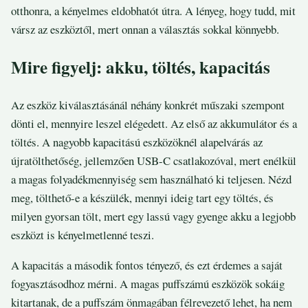
otthonra, a kényelmes eldobhatót útra. A lényeg, hogy tudd, mit
vársz az eszköztől, mert onnan a választás sokkal könnyebb.
Mire figyelj: akku, töltés, kapacitás
Az eszköz kiválasztásánál néhány konkrét műszaki szempont
dönti el, mennyire leszel elégedett. Az első az akkumulátor és a
töltés. A nagyobb kapacitású eszközöknél alapelvárás az
újratölthetőség, jellemzően USB-C csatlakozóval, mert enélkül
a magas folyadékmennyiség sem használható ki teljesen. Nézd
meg, tölthető-e a készülék, mennyi ideig tart egy töltés, és
milyen gyorsan tölt, mert egy lassú vagy gyenge akku a legjobb
eszközt is kényelmetlenné teszi.
A kapacitás a második fontos tényező, és ezt érdemes a saját
fogyasztásodhoz mérni. A magas puffszámú eszközök sokáig
kitartanak, de a puffszám önmagában félrevezető lehet, ha nem