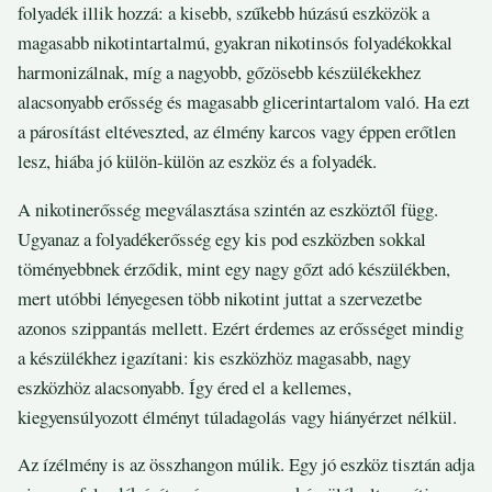
folyadék illik hozzá: a kisebb, szűkebb húzású eszközök a
magasabb nikotintartalmú, gyakran nikotinsós folyadékokkal
harmonizálnak, míg a nagyobb, gőzösebb készülékekhez
alacsonyabb erősség és magasabb glicerintartalom való. Ha ezt
a párosítást eltéveszted, az élmény karcos vagy éppen erőtlen
lesz, hiába jó külön-külön az eszköz és a folyadék.
A nikotinerősség megválasztása szintén az eszköztől függ.
Ugyanaz a folyadékerősség egy kis pod eszközben sokkal
töményebbnek érződik, mint egy nagy gőzt adó készülékben,
mert utóbbi lényegesen több nikotint juttat a szervezetbe
azonos szippantás mellett. Ezért érdemes az erősséget mindig
a készülékhez igazítani: kis eszközhöz magasabb, nagy
eszközhöz alacsonyabb. Így éred el a kellemes,
kiegyensúlyozott élményt túladagolás vagy hiányérzet nélkül.
Az ízélmény is az összhangon múlik. Egy jó eszköz tisztán adja