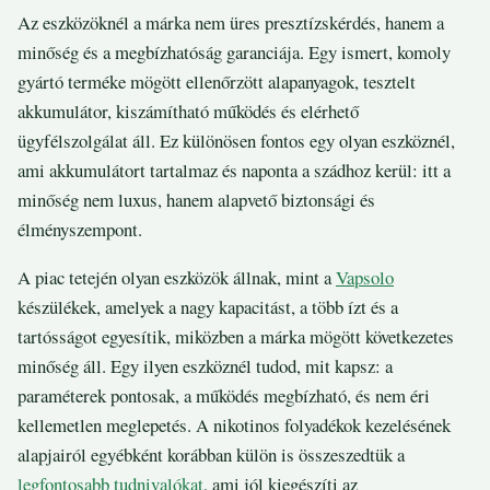
Az eszközöknél a márka nem üres presztízskérdés, hanem a
minőség és a megbízhatóság garanciája. Egy ismert, komoly
gyártó terméke mögött ellenőrzött alapanyagok, tesztelt
akkumulátor, kiszámítható működés és elérhető
ügyfélszolgálat áll. Ez különösen fontos egy olyan eszköznél,
ami akkumulátort tartalmaz és naponta a szádhoz kerül: itt a
minőség nem luxus, hanem alapvető biztonsági és
élményszempont.
A piac tetején olyan eszközök állnak, mint a
Vapsolo
készülékek, amelyek a nagy kapacitást, a több ízt és a
tartósságot egyesítik, miközben a márka mögött következetes
minőség áll. Egy ilyen eszköznél tudod, mit kapsz: a
paraméterek pontosak, a működés megbízható, és nem éri
kellemetlen meglepetés. A nikotinos folyadékok kezelésének
alapjairól egyébként korábban külön is összeszedtük a
legfontosabb tudnivalókat
, ami jól kiegészíti az