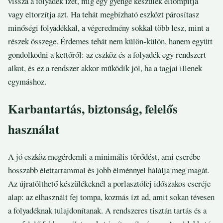
vissza a folyadék ízét, míg egy gyenge készülék eltompítja
vagy eltorzítja azt. Ha tehát megbízható eszközt párosítasz
minőségi folyadékkal, a végeredmény sokkal több lesz, mint a
részek összege. Érdemes tehát nem külön-külön, hanem együtt
gondolkodni a kettőről: az eszköz és a folyadék egy rendszert
alkot, és ez a rendszer akkor működik jól, ha a tagjai illenek
egymáshoz.
Karbantartás, biztonság, felelős
használat
A jó eszköz megérdemli a minimális törődést, ami cserébe
hosszabb élettartammal és jobb élménnyel hálálja meg magát.
Az újratölthető készülékeknél a porlasztófej időszakos cseréje
alap: az elhasznált fej tompa, kozmás ízt ad, amit sokan tévesen
a folyadéknak tulajdonítanak. A rendszeres tisztán tartás és a