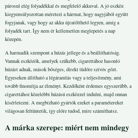
párosul elég folyadékkal és megfelelő akkuval. A jó eszköz
kiegyensúlyozottan méretezi a hármat, hogy nagyjából együtt
fogyjanak, vagy hogy az akku újratölthető legyen, amíg a
folyadék tart. Így nem ér kellemetlen meglepetés a nap
közepén.
A harmadik szempont a húzás jellege és a beállíthatóság.
Vannak eszközök, amelyek szűkebb, cigarettához hasonló
húzást adnak, mások bőséges, direkt tüdőre szívós gőzt.
Egyeseken állítható a légáramlás vagy a teljesítmény, ami
tovább finomítja az élményt. Kezdőként érdemes egyszerűbb, a
cigarettához közelebbi húzású eszközzel indulni, majd onnan
kísérletezni. A megbízható gyártók ezeket a paramétereket
világosan feltüntetik, így előre tudod, mire számíthatsz.
A márka szerepe: miért nem mindegy