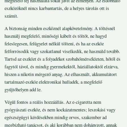
megfelelő fej használata sokat javít az élményen. Az eldobható
eszközöknél nincs karbantartás, de a helyes tárolás ott is
számít.
A biztonság minden eszköznél alapkövetelmény. A töltésnél
használj megfelelő, minőségi kábelt és töltőt, ne hagyd
feleslegesen, felügyelet nélkül tölteni, és ha az eszköz
felforrósodik vagy szokatlanul viselkedik, ne használd tovább.
Tartsd az eszközt és a folyadékot szobahőmérsékleten, hőtől és
fagytól távol, és mindig gyermekektől, háziállatoktól elzárva,
hiszen a nikotin mérgező anyag. Az elhasznált, akkumulátort
tartalmazó eszköz elektronikai hulladék, a megfelelő
gyűjtőhelyen add le.
Végül fontos a reális hozzáállás. Az e-cigaretta nem
gyógyászati eszköz, és nem kockázatmentes; leszokási vagy
egészségügyi kérdésekben mindig orvos, szakember ad
megbízható tanácsot, és aki korábban nem dohányzott, annak