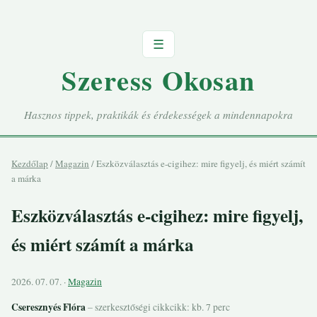
☰
Szeress Okosan
Hasznos tippek, praktikák és érdekességek a mindennapokra
Kezdőlap
/
Magazin
/
Eszközválasztás e-cigihez: mire figyelj, és miért számít
a márka
Eszközválasztás e-cigihez: mire figyelj,
és miért számít a márka
2026. 07. 07. ·
Magazin
Cseresznyés Flóra
– szerkesztőségi cikk
cikk: kb. 7 perc