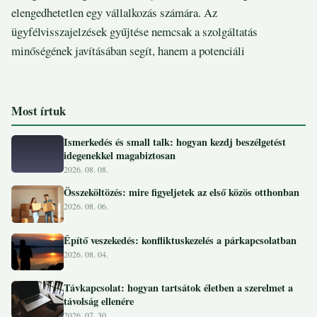
elengedhetetlen egy vállalkozás számára. Az
ügyfélvisszajelzések gyűjtése nemcsak a szolgáltatás
minőségének javításában segít, hanem a potenciáli
Most írtuk
Ismerkedés és small talk: hogyan kezdj beszélgetést
idegenekkel magabiztosan
2026. 08. 08.
Összeköltözés: mire figyeljetek az első közös otthonban
2026. 08. 06.
Építő veszekedés: konfliktuskezelés a párkapcsolatban
2026. 08. 04.
Távkapcsolat: hogyan tartsátok életben a szerelmet a
távolság ellenére
2026. 07. 30.